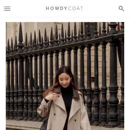
HOWDY
COAT
HOME
/
HOWDYCOAT
/
COAT & JACKET
/
YUNA TRENCH COAT