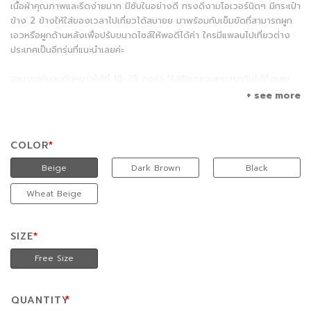
เนื้อผ้าคุณภาพและรีดง่ายมาก มีซับในอย่างดี ทรงดีงามโอเวอร์นิดๆ มีกระเป๋า
ข้าง 2 ข้างให้ใส่ของเวลาไปเที่ยวได้สบายย มาพร้อมกับเข็มขัดที่สามารถผูก
เอวหรือผูกด้านหลังเพื่อปรับขนาดไซส์ให้พอดีได้ค่า ใครมีแพลนไปเที่ยวต่าง
ประเทศเป็นอีกรุ่นที่แนะนำเลยค่ะ
สามารถกันลมกันหนาวได้ที่ 10-25 องศา *ใส่ฮีทเทคจะสามารถกันได้ถึงเลข
ตัวเดียว*
+ see more
การดูแลรักษา : ทำความสะอาดด้วยวิธีซักแห้ง
COLOR
Beige
Dark Brown
Black
Wheat Beige
SIZE
Free Size